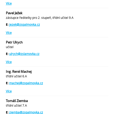
Více
Pavel Ježek
zástupce ředitelky pro 2. stupeň, třídní učitel 9.A
E:
jezek@zspalmovka.cz
Více
Petr Ulrych
učitel
E:
ulrych@zslamovka.cz
Více
Ing. René Machej
třídní učitel 6.A
E:
machej@zspalmovka.cz
Více
Tomáš Ziemba
třídní učitel 7.A
E:
ziemba@zspalmovka.cz