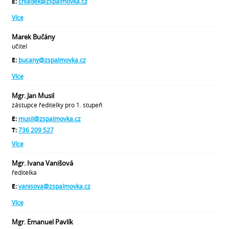
E:
chladek@zspalmovka.cz
Více
Marek Bučány
učitel
E:
bucany@zspalmovka.cz
Více
Mgr. Jan Musil
zástupce ředitelky pro 1. stupeň
E:
musil@zspalmovka.cz
T:
736 209 527
Více
Mgr. Ivana Vanišová
ředitelka
E:
vanisova@zspalmovka.cz
Více
Mgr. Emanuel Pavlík