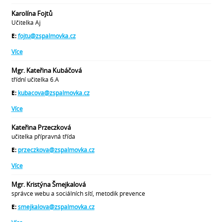
Karolína Fojtů
Učitelka Aj
E:
fojtu@zspalmovka.cz
Více
Mgr. Kateřina Kubáčová
třídní učitelka 6.A
E:
kubacova@zspalmovka.cz
Více
Kateřina Przeczková
učitelka přípravná třída
E:
przeczkova@zspalmovka.cz
Více
Mgr. Kristýna Šmejkalová
správce webu a sociálních sítí, metodik prevence
E:
smejkalova@zspalmovka.cz