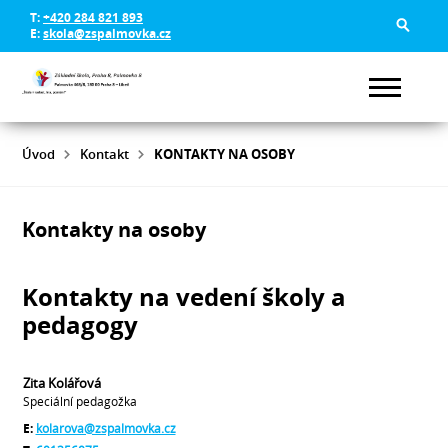
T:
+420 284 821 893
E:
skola@zspalmovka.cz
Úvod
Kontakt
KONTAKTY NA OSOBY
Kontakty na osoby
Kontakty na vedení školy a
pedagogy
Zita Kolářová
Speciální pedagožka
E:
kolarova@zspalmovka.cz