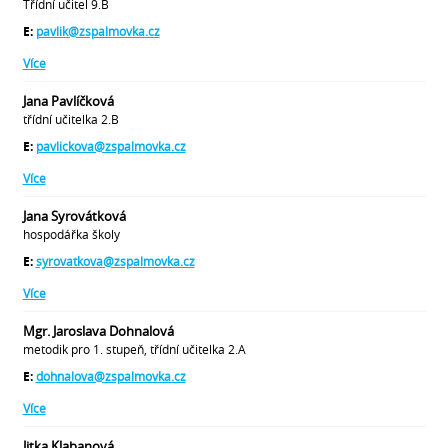
Třídní učitel 9.B
E:
pavlik@zspalmovka.cz
Více
Jana Pavlíčková
třídní učitelka 2.B
E:
pavlickova@zspalmovka.cz
Více
Jana Syrovátková
hospodářka školy
E:
syrovatkova@zspalmovka.cz
Více
Mgr. Jaroslava Dohnalová
metodik pro 1. stupeň, třídní učitelka 2.A
E:
dohnalova@zspalmovka.cz
Více
Jitka Klabanová