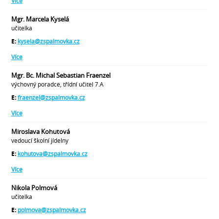
Více
Mgr. Marcela Kyselá
učitelka
E:
kysela@zspalmovka.cz
Více
Mgr. Bc. Michal Sebastian Fraenzel
výchovný poradce, třídní učitel 7.A
E:
fraenzel@zspalmovka.cz
Více
Miroslava Kohutová
vedoucí školní jídelny
E:
kohutova@zspalmovka.cz
Více
Nikola Polmová
učitelka
E:
polmova@zspalmovka.cz