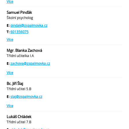
Více
Samuel Pinďák
Školní psycholog
E:
pindak@zspalmovka.cz
T:
601356075
Více
Mgr. Blanka Zachová
Třídní učitelka I.A
E:
zachova@zspalmovka.cz
Více
Bc. Jiří Šlaj
Třídní učitel 5.B
E:
slaj@zspalmovka.cz
Více
Lukáš Chládek
Třídní učitel 7.B