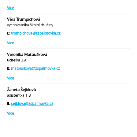
Více
Věra Trumpichová
vychovatelka školní družiny
E:
trumpichova@zspalmovka.cz
Více
Veronika Matoušková
učitelka 3.A
E:
matouskova@zspalmovka.cz
Více
Žaneta Šejblová
asistentka 1.B
E:
sejblova@zspalmovka.cz
Více