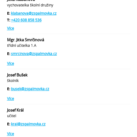
vychovatelka školní družiny
E:
klabanova@zspalmovka.cz
T:
+420 608 858 536
Více
Mgr. Jitka Smrčinová
třídní učitelka 1.A
E:
smrcinova@zspalmovka.cz
Více
Josef Bušek
školník
E:
busek@zspalmovka.cz
Více
Josef Král
učitel
E:
kral@zspalmovka.cz
Více