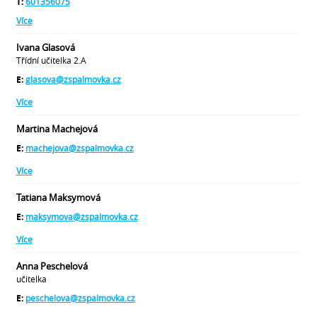
T:
601356075
Více
Ivana Glasová
Třídní učitelka 2.A
E:
glasova@zspalmovka.cz
Více
Martina Machejová
E:
machejova@zspalmovka.cz
Více
Tatiana Maksymová
E:
maksymova@zspalmovka.cz
Více
Anna Peschelová
učitelka
E:
peschelova@zspalmovka.cz