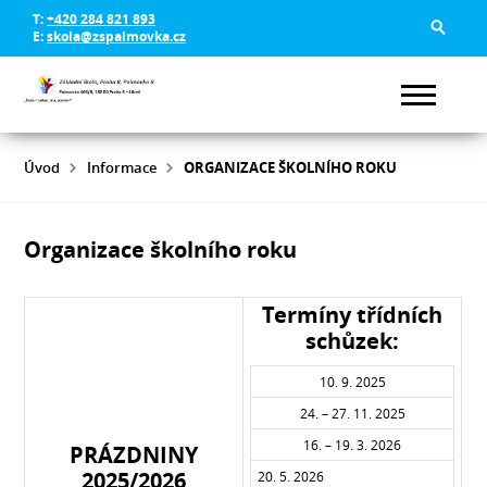
T:
+420 284 821 893
E:
skola@zspalmovka.cz
Úvod
Informace
ORGANIZACE ŠKOLNÍHO ROKU
Organizace školního roku
Termíny třídních
schůzek:
10. 9. 2025
24. – 27. 11. 2025
16. – 19. 3. 2026
PRÁZDNINY
2025/2026
20. 5. 2026