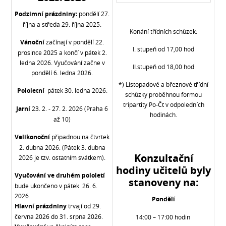
Podzimní prázdniny:
pondělí 27.
října a středa 29. října 2025.
Konání třídních schůzek:
Vánoční
začínají v pondělí 22.
I. stupeň od 17,00 hod
prosince 2025 a končí v pátek 2.
ledna 2026. Vyučování začne v
II.stupeň od 18,00 hod
pondělí 6. ledna 2026.
*) Listopadové a březnové třídní
Pololetní
pátek 30. ledna 2026.
schůzky proběhnou formou
tripartity Po-Čt v odpoledních
Jarní
23. 2. - 27. 2. 2026 (Praha 6
hodinách.
až 10)
Velikonoční
připadnou na čtvrtek
2. dubna 2026. (Pátek 3. dubna
Konzultační
2026 je tzv. ostatním svátkem).
hodiny učitelů byly
Vyučování ve druhém pololetí
stanoveny na:
bude ukončeno v pátek 26. 6.
2026.
Pondělí
Hlavní prázdniny
trvají od 29.
června 2026 do 31. srpna 2026.
14:00 – 17:00 hodin