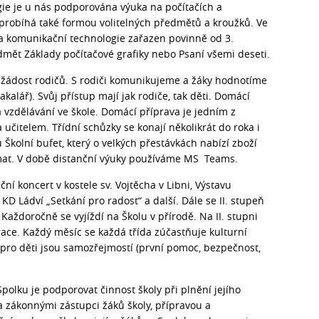
ie je u nás podporována výuka na počítačích a
i probíhá také formou volitelných předmětů a kroužků. Ve
a komunikační technologie zařazen povinně od 3.
edmět Základy počítačové grafiky nebo Psaní všemi deseti.
 žádost rodičů. S rodiči komunikujeme a žáky hodnotíme
alář). Svůj přístup mají jak rodiče, tak děti. Domácí
a vzdělávání ve škole. Domácí příprava je jedním z
čitelem. Třídní schůzky se konají několikrát do roka i
zu Školní bufet, který o velkých přestávkách nabízí zboží
tomat. V době distanční výuky používáme MS Teams.
ní koncert v kostele sv. Vojtěcha v Libni, Výstavu
KD Ládví „Setkání pro radost“ a další. Dále se II. stupeň
aždoročně se vyjíždí na Školu v přírodě. Na II. stupni
 race. Každý měsíc se každá třída zúčastňuje kulturní
 pro děti jsou samozřejmostí (první pomoc, bezpečnost,
Spolku je podporovat činnost školy při plnění jejího
a zákonnými zástupci žáků školy, přípravou a