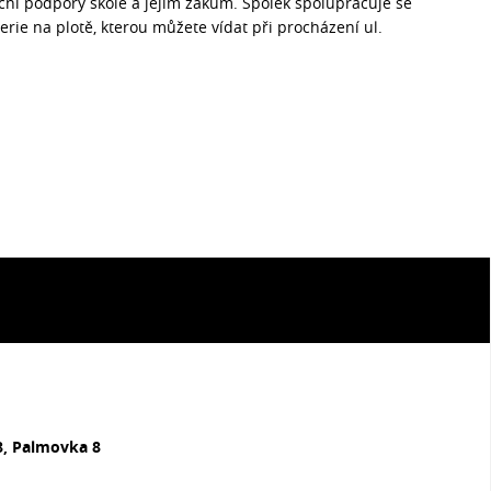
nční podpory škole a jejím žákům. Spolek spolupracuje se
lerie na plotě, kterou můžete vídat při procházení ul.
8, Palmovka 8