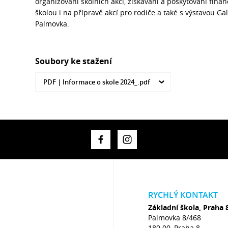
organizování školních akcí, získávání a poskytování fina
školou i na přípravě akcí pro rodiče a také s výstavou Ga
Palmovka.
Soubory ke stažení
PDF |
Informace o skole 2024_.pdf
RYCHLÝ KONTAKT
Základní škola, Praha 
Palmovka 8/468
180 00, Praha 8