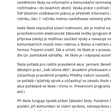
zaměřením školy na informační a komunikační technolog
rozšiřována i do ostatních oborů. Výuka práce s počítač
ŠVP (školním vzdělávacím plánu) je předmět Informační 
ročníku, žáci 7. ročníku mohou navštěvovat volitelný př
Naše škola nepoužívá slovní hodnocení, ale je možné na
prostřednictvím elektronické žákovské knížky (program Bak
příprava (úkoly) je nedílnou součástí výuky a navazuje n
komunikačních mostů mezi rodinou a školou a rodičem a u
formou Tripartit (rodič, žák a učitel). Ve škole je v provo
dle tzv. pamlskové vyhlášky. Ve škole je i nápojový au
Škola pořádá pro rodiče pravidelné akce: Jarmark, Benefič
dětských prací „Svět očima dětí“, divadelní představení v 
zúčastňuje pravidelně projektu Příběhy našich sousedů. K
se pořádá i lyžařský výcvik a zúčastňují se závodu Rocki
akce pořádané ve škole i mimo ni. Preventivní programy
atd.)
Při škole funguje Spolek přátel Základní školy. Posláním 
poslání, při komunikaci se státní správou, samosprávou 