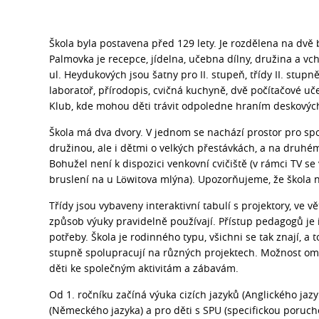
Škola byla postavena před 129 lety. Je rozdělena na dvě 
Palmovka je recepce, jídelna, učebna dílny, družina a vch
ul. Heydukových jsou šatny pro II. stupeň, třídy II. stup
laboratoř, přírodopis, cvičná kuchyně, dvě počítačové uče
Klub, kde mohou děti trávit odpoledne hraním deskovýc
Škola má dva dvory. V jednom se nachází prostor pro spo
družinou, ale i dětmi o velkých přestávkách, a na druhé
Bohužel není k dispozici venkovní cvičiště (v rámci TV se
bruslení na u Löwitova mlýna). Upozorňujeme, že škola 
Třídy jsou vybaveny interaktivní tabulí s projektory, ve vě
způsob výuky pravidelně používají. Přístup pedagogů je i
potřeby. Škola je rodinného typu, všichni se tak znají, a to
stupně spolupracují na různých projektech. Možnost om
děti ke společným aktivitám a zábavám.
Od 1. ročníku začíná výuka cizích jazyků (Anglického jaz
(Německého jazyka) a pro děti s SPU (specifickou porucho