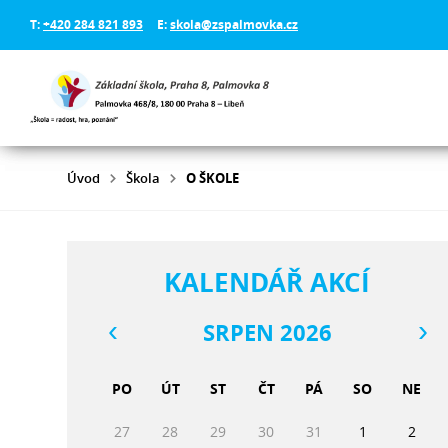
T:
+420 284 821 893
E:
skola@zspalmovka.cz
Úvod
Škola
O ŠKOLE
KALENDÁŘ AKCÍ
SRPEN 2026
PO
ÚT
ST
ČT
PÁ
SO
NE
27
28
29
30
31
1
2