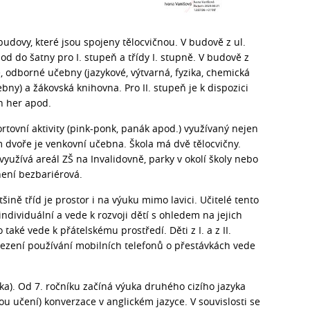
budovy, které jsou spojeny tělocvičnou. V budově z ul.
od do šatny pro I. stupeň a třídy I. stupně. V budově z
ně, odborné učebny (jazykové, výtvarná, fyzika, chemická
bny) a žákovská knihovna. Pro II. stupeň je k dispozici
h her apod.
rtovní aktivity (pink-ponk, panák apod.) využívaný nejen
m dvoře je venkovní učebna. Škola má dvě tělocvičny.
 využívá areál ZŠ na Invalidovně, parky v okolí školy nebo
není bezbariérová.
tšině tříd je prostor i na výuku mimo lavici. Učitelé tento
ndividuální a vede k rozvoji dětí s ohledem na jejich
 také vede k přátelskému prostředí. Děti z I. a z II.
ezení používání mobilních telefonů o přestávkách vede
yka). Od 7. ročníku začíná výuka druhého cizího jazyka
u učení) konverzace v anglickém jazyce. V souvislosti se