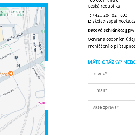
Česká republika
T:
+420 284 821 893
E:
skola@zspalmovka.c
Datová schránka:
ggjw
Ochrana osobních úda
Prohlášení o přístupnos
MÁTE OTÁZKY? NEBO