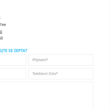
z
7xw
jů
ti
JTE SE ZEPTAT