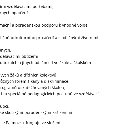
ími vzdělávacími potřebami,
rných opatření,
ormační a poradenskou podporu k vhodné volbě
lišného kulturního prostředí a s odlišnými životními
aných,
zdělávacími obtížemi
ulturních a jiných odlišností ve škole a školském
vých žáků a třídních kolektivů,
ůzných forem šikany a diskriminace,
programů uskutečňovaných školou,
ch a speciálně pedagogických postupů ve vzdělávací
upci,
 se školskými poradenskými zařízeními
kole Palmovka, funguje ve složení: