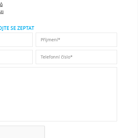
jů
ti
JTE SE ZEPTAT