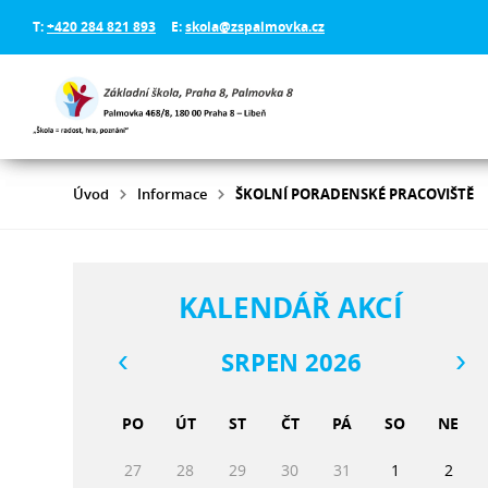
T:
+420 284 821 893
E:
skola@zspalmovka.cz
Úvod
Informace
ŠKOLNÍ PORADENSKÉ PRACOVIŠTĚ
KALENDÁŘ AKCÍ
SRPEN 2026
PO
ÚT
ST
ČT
PÁ
SO
NE
27
28
29
30
31
1
2