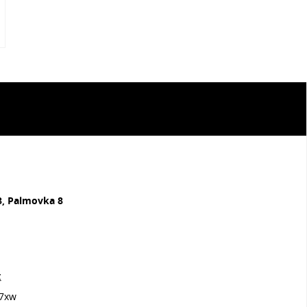
8, Palmovka 8
z
7xw