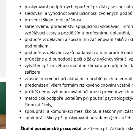
poskytování podpůrných opatření pro žáky se speciáln
sledování a vyhodnocování účinnosti zvolených podpů
prevenci školní neúspěšnosti,
kariérovému poradenství spojujícímu vzdělávací, inf
vzdělávací cesty a pozdějšímu profesnímu uplatnění,
podpoře vzdělávání a sociálního začleňování žáků z od
podmínkami,
podpoře vzdělávání žáků nadaných a mimořádně nad
průběžné a dlouhodobé péči o žáky s výchovnými či v
vytváření příznivého sociálního klimatu pro přijímání k
zařízení,
včasné intervenci při aktuálních problémech u jednotli
předcházení všem formám rizikového chování včetně r
průběžnému vyhodnocování účinnosti preventivních 
metodické podpoře učitelům při použití psychologický
činnosti školy,
spolupráci a komunikaci mezi školou a zákonnými zást
spolupráci školy při poskytování poradenských služeb
Školní poradenské pracoviště
je zřízeno při Základní š