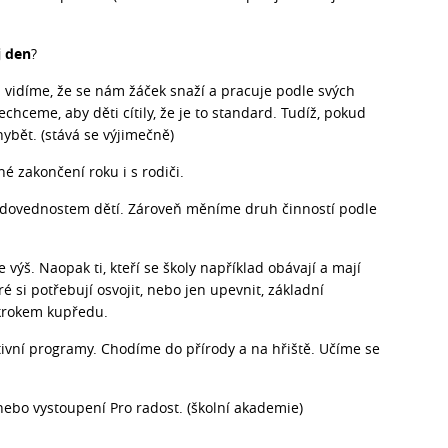
j den
?
vidíme, že se nám žáček snaží a pracuje podle svých
hceme, aby děti cítily, že je to standard. Tudíž, pokud
ybět. (stává se výjimečně)
é zakončení roku i s rodiči.
dovednostem dětí. Zároveň měníme druh činností podle
 výš. Naopak ti, kteří se školy například obávají a mají
 si potřebují osvojit, nebo jen upevnit, základní
krokem kupředu.
ivní programy. Chodíme do přírody a na hřiště. Učíme se
 nebo vystoupení Pro radost. (školní akademie)