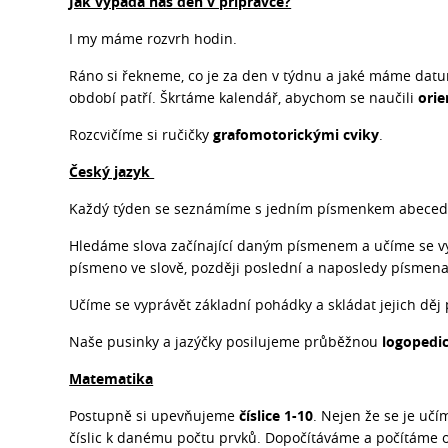
Jak vypadá náš den v přípravce?
I my máme rozvrh hodin.
Ráno si řekneme, co je za den v týdnu a jaké máme datu
období patří. Škrtáme kalendář, abychom se naučili
orie
Rozcvičíme si ručičky
grafomotorickými cviky
.
Český jazyk
Každý týden se seznámíme s jedním písmenkem abecedy
Hledáme slova začínající daným písmenem a učíme se v
písmeno ve slově, později poslední a naposledy písmena
Učíme se vyprávět základní pohádky a skládat jejich dě
Naše pusinky a jazýčky posilujeme průběžnou
logopedic
Matematika
Postupně si upevňujeme
číslice 1-10
. Nejen že se je učí
číslic k danému počtu prvků. Dopočítáváme a počítáme o