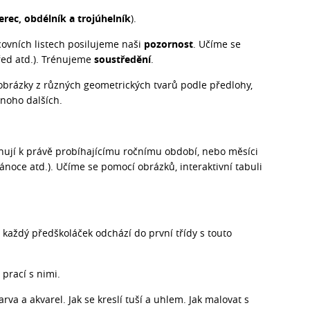
erec, obdélník a trojúhelník
).
ovních listech posilujeme naši
pozornost
. Učíme se
třed atd.). Trénujeme
soustředění
.
obrázky z různých geometrických tvarů podle předlohy,
noho dalších.
ují k právě probíhajícímu ročnímu období, nebo měsíci
 Vánoce atd.). Učíme se pomocí obrázků, interaktivní tabuli
každý předškoláček odchází do první třídy s touto
prací s nimi.
a a akvarel. Jak se kreslí tuší a uhlem. Jak malovat s