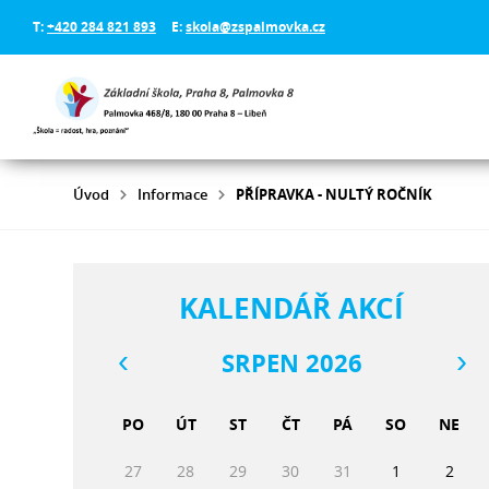
T:
+420 284 821 893
E:
skola@zspalmovka.cz
Úvod
Informace
PŘÍPRAVKA - NULTÝ ROČNÍK
KALENDÁŘ AKCÍ
SRPEN 2026
PO
ÚT
ST
ČT
PÁ
SO
NE
27
28
29
30
31
1
2