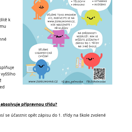
dítě k
t mu
inné
 splňuje
ě vyššího
ž
řed
 absolvuje přípravnou třídu?
sí se účastnit opět zápisu do 1. třídy na škole zvolené