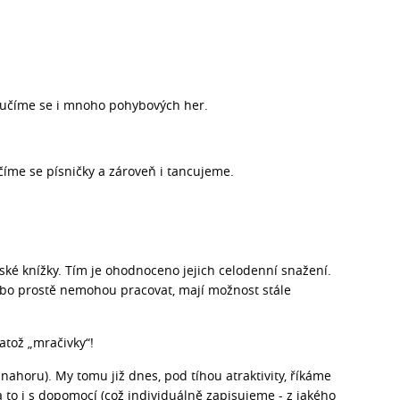
Naučíme se i mnoho pohybových her.
číme se písničky a zároveň i tancujeme.
ké knížky. Tím je ohodnoceno jejich celodenní snažení.
ebo prostě nemohou pracovat, mají možnost stále
atož „mračivky“!
ahoru). My tomu již dnes, pod tíhou atraktivity, říkáme
 a to i s dopomocí (což individuálně zapisujeme - z jakého