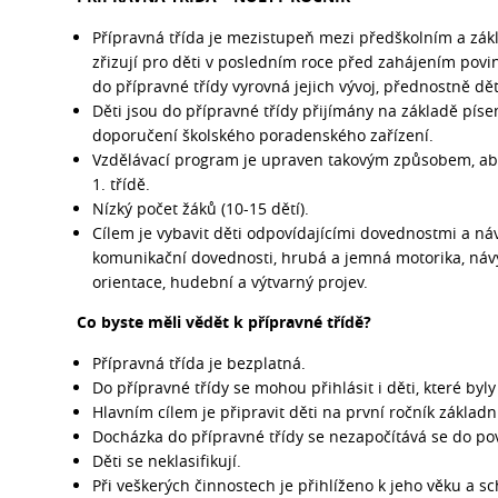
Přípravná třída je mezistupeň mezi předškolním a zákl
zřizují pro děti v posledním roce před zahájením povin
do přípravné třídy vyrovná jejich vývoj, přednostně dě
Děti jsou do přípravné třídy přijímány na základě pí
doporučení školského poradenského zařízení.
Vzdělávací program je upraven takovým způsobem, aby
1. třídě.
Nízký počet žáků (10-15 dětí).
Cílem je vybavit děti odpovídajícími dovednostmi a náv
komunikační dovednosti, hrubá a jemná motorika, návy
orientace, hudební a výtvarný projev.
Co byste měli vědět k přípravné třídě?
Přípravná třída je bezplatná.
Do přípravné třídy se mohou přihlásit i děti, které byly
Hlavním cílem je připravit děti na první ročník základní
Docházka do přípravné třídy se nezapočítává se do po
Děti se neklasifikují.
Při veškerých činnostech je přihlíženo k jeho věku a 