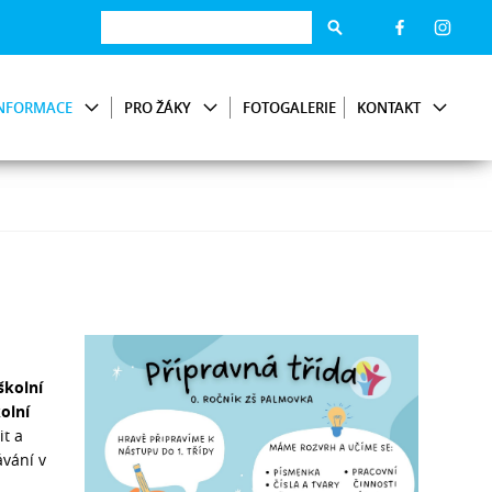
NFORMACE
PRO ŽÁKY
FOTOGALERIE
KONTAKT
školní
olní
it a
ávání v