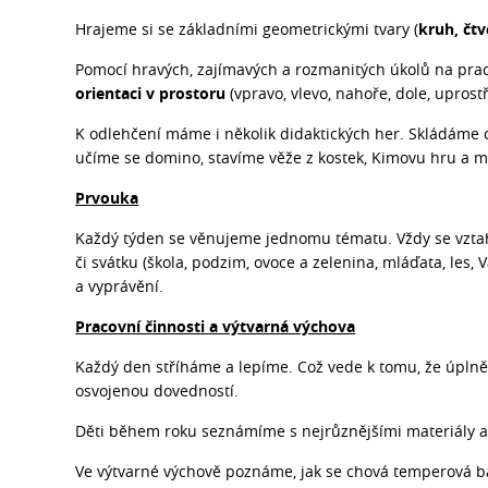
Hrajeme si se základními geometrickými tvary (
kruh, čtv
Pomocí hravých, zajímavých a rozmanitých úkolů na prac
orientaci v prostoru
(vpravo, vlevo, nahoře, dole, upros
K odlehčení máme i několik didaktických her. Skládáme 
učíme se domino, stavíme věže z kostek, Kimovu hru a m
Prvouka
Každý týden se věnujeme jednomu tématu. Vždy se vztah
či svátku (škola, podzim, ovoce a zelenina, mláďata, les,
a vyprávění.
Pracovní činnosti a výtvarná výchova
Každý den stříháme a lepíme. Což vede k tomu, že úplně 
osvojenou dovedností.
Děti během roku seznámíme s nejrůznějšími materiály a 
Ve výtvarné výchově poznáme, jak se chová temperová barv