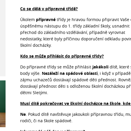
Co se dělá v přípravné třídě?
Úkolem
přípravné
třídy je hravou formou připravit Vaše 
úspěšnému nástupu do 1. třídy základní školy, usnadni
přechod do základního vzdělávání, případně vyrovnat
nedostatky, které byly příčinou doporučení odkladu pov
školní docházky.
Kdo se může přihlásit do přípravné třídy?
Do přípravné třídy se může přihlásit
jakékoli
dítě, které
body výše.
Nezáleží na spádové oblasti
, i když v případ
zájmu uchazečů dostávají spádové děti přednost. Rovně
dostávají přednost děti s odloženou školní docházkou p
dětmi 5letými.
Musí dítě pokračovat ve školní docházce na škole, kde
Ne
. Pokud dítě navštěvuje jakoukoli přípravnou třídu, mu
rodiči, či na škole spádové.