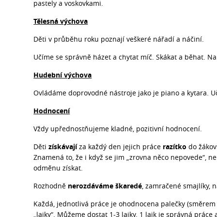
pastely a voskovkami.
Tělesná výchova
Děti v průběhu roku poznají veškeré nářadí a náčiní.
Učíme se správně házet a chytat míč. Skákat a běhat. 
Hudební výchova
Ovládáme doprovodné nástroje jako je piano a kytara. U
Hodnocení
Vždy upřednostňujeme kladné, pozitivní hodnocení.
Děti
získávají
za každý den jejich práce
razítko
do žákovs
Znamená to, že i když se jim „zrovna něco nepovede“, n
odměnu získat.
Rozhodně
nerozdáváme škaredé
, zamračené smajlíky, n
Každá, jednotlivá práce je ohodnocena palečky (směrem n
„lajky“. Můžeme dostat 1-3 lajky. 1 lajk je správná práce