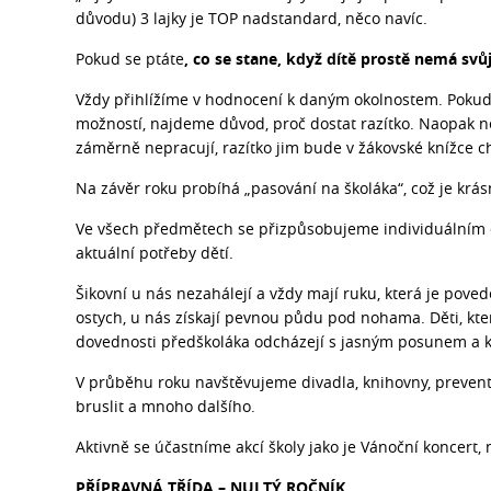
důvodu) 3 lajky je TOP nadstandard, něco navíc.
Pokud se ptáte
, co se stane, když dítě prostě nemá svů
Vždy přihlížíme v hodnocení k daným okolnostem. Pokud 
možností, najdeme důvod, proč dostat razítko. Naopak nec
záměrně nepracují, razítko jim bude v žákovské knížce ch
Na závěr roku probíhá „pasování na školáka“, což je krásn
Ve všech předmětech se přizpůsobujeme individuálním 
aktuální potřeby dětí.
Šikovní u nás nezahálejí a vždy mají ruku, která je povede
ostych, u nás získají pevnou půdu pod nohama. Děti, které
dovednosti předškoláka odcházejí s jasným posunem a 
V průběhu roku navštěvujeme divadla, knihovny, prevent
bruslit a mnoho dalšího.
Aktivně se účastníme akcí školy jako je Vánoční koncert,
PŘÍPRAVNÁ TŘÍDA – NULTÝ ROČNÍK