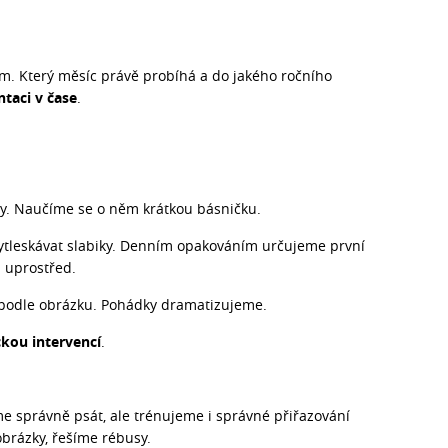
m. Který měsíc právě probíhá a do jakého ročního
ntaci v čase
.
. Naučíme se o něm krátkou básničku.
ytleskávat slabiky. Denním opakováním určujeme první
 uprostřed.
j podle obrázku. Pohádky dramatizujeme.
kou intervencí
.
me správně psát, ale trénujeme i správné přiřazování
brázky, řešíme rébusy.