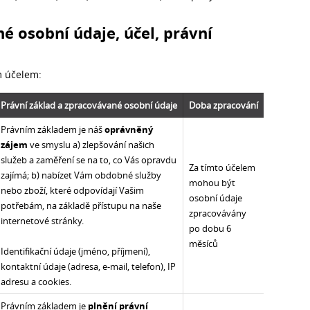
é osobní údaje, účel, právní
 účelem:
Právní základ a zpracovávané osobní údaje
Doba zpracování
Právním základem je náš
oprávněný
zájem
ve smyslu a) zlepšování našich
služeb a zaměření se na to, co Vás opravdu
Za tímto účelem
zajímá; b) nabízet Vám obdobné služby
mohou být
nebo zboží, které odpovídají Vašim
osobní údaje
potřebám, na základě přístupu na naše
zpracovávány
internetové stránky.
po dobu 6
měsíců
Identifikační údaje (jméno, příjmení),
kontaktní údaje (adresa, e-mail, telefon), IP
adresu a cookies.
Právním základem je
plnění právní