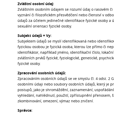
Zvláštní osobní údaj:
Zvláštním osobním údajem se rozumí údaj o rasovém či
vyznání či filozofickém přesvědčení nebo členství v odb
údajů za účelem jedinečné identifikace fyzické osoby a 
sexuální orientaci fyzické osoby.
Subjekt údajů = Vy:
Subjektem údajů se myslí identifikovaná nebo identifiko
fyzickou osobou je fyzická osoba, kterou lze přímo či ne
identifikátor, například jméno, identifikační číslo, lokačn
zvláštních prvků fyzické, fyziologické, genetické, psychi
fyzické osoby.
Zpracování osobních údajů:
Zpracováním osobních údajů se ve smyslu čl. 4 odst. 2 
osobními údaji nebo soubory osobních údajů, který je 
postupů, jako je shromáždění, zaznamenání, uspořádání,
vyhledání, nahlédnutí, použití, zpřístupnění přenosem, ší
zkombinování, omezení, výmaz nebo zničení.
Správce: