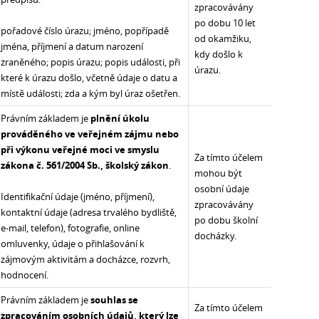
zpracovávány
po dobu 10 let
pořadové číslo úrazu; jméno, popřípadě
od okamžiku,
jména, příjmení a datum narození
kdy došlo k
zraněného; popis úrazu; popis události, při
úrazu.
které k úrazu došlo, včetně údaje o datu a
místě události; zda a kým byl úraz ošetřen.
Právním základem je
plnění úkolu
prováděného ve veřejném zájmu nebo
při výkonu veřejné moci ve smyslu
Za tímto účelem
zákona č. 561/2004 Sb., školský zákon
.
mohou být
osobní údaje
Identifikační údaje (jméno, příjmení),
zpracovávány
kontaktní údaje (adresa trvalého bydliště,
po dobu školní
e-mail, telefon), fotografie, online
docházky.
omluvenky, údaje o přihlašování k
zájmovým aktivitám a docházce, rozvrh,
hodnocení.
Právním základem je
souhlas se
Za tímto účelem
zpracováním osobních údajů, který lze