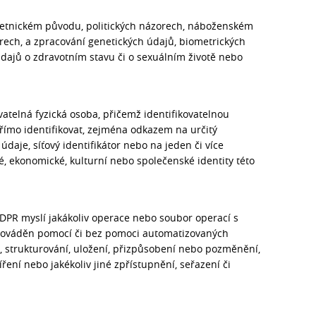
 etnickém původu, politických názorech, náboženském
orech, a zpracování genetických údajů, biometrických
údajů o zdravotním stavu či o sexuálním životě nebo
vatelná fyzická osoba, přičemž identifikovatelnou
přímo identifikovat, zejména odkazem na určitý
í údaje, síťový identifikátor nebo na jeden či více
cké, ekonomické, kulturní nebo společenské identity této
GDPR myslí jakákoliv operace nebo soubor operací s
prováděn pomocí či bez pomoci automatizovaných
 strukturování, uložení, přizpůsobení nebo pozměnění,
ření nebo jakékoliv jiné zpřístupnění, seřazení či