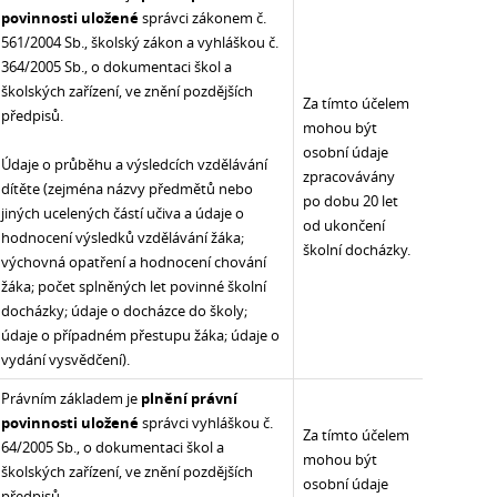
povinnosti uložené
správci zákonem č.
561/2004 Sb., školský zákon a vyhláškou č.
364/2005 Sb., o dokumentaci škol a
školských zařízení, ve znění pozdějších
Za tímto účelem
předpisů.
mohou být
osobní údaje
Údaje o průběhu a výsledcích vzdělávání
zpracovávány
dítěte (zejména názvy předmětů nebo
po dobu 20 let
jiných ucelených částí učiva a údaje o
od ukončení
hodnocení výsledků vzdělávání žáka;
školní docházky.
výchovná opatření a hodnocení chování
žáka; počet splněných let povinné školní
docházky; údaje o docházce do školy;
údaje o případném přestupu žáka; údaje o
vydání vysvědčení).
Právním základem je
plnění právní
povinnosti uložené
správci vyhláškou č.
Za tímto účelem
64/2005 Sb., o dokumentaci škol a
mohou být
školských zařízení, ve znění pozdějších
osobní údaje
předpisů.