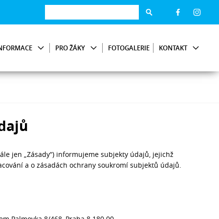
NFORMACE
PRO ŽÁKY
FOTOGALERIE
KONTAKT
dajů
le jen „Zásady“) informujeme subjekty údajů, jejichž
acování a o zásadách ochrany soukromí subjektů údajů.
dlem Palmovka 8/468, Praha 8 180 00