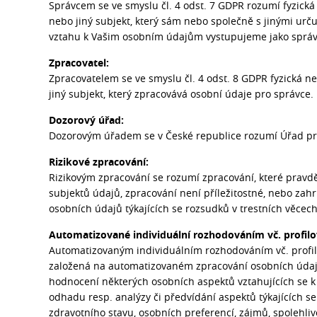
Správcem se ve smyslu čl. 4 odst. 7 GDPR rozumí fyzick
nebo jiný subjekt, který sám nebo společně s jinými urč
vztahu k Vašim osobním údajům vystupujeme jako správ
Zpracovatel:
Zpracovatelem se ve smyslu čl. 4 odst. 8 GDPR fyzická 
jiný subjekt, který zpracovává osobní údaje pro správce.
Dozorový úřad:
Dozorovým úřadem se v České republice rozumí Úřad pr
Rizikové zpracování:
Rizikovým zpracování se rozumí zpracování, které pravd
subjektů údajů, zpracování není příležitostné, nebo zah
osobních údajů týkajících se rozsudků v trestních věcec
Automatizované individuální rozhodováním vč. profilo
Automatizovaným individuálním rozhodováním vč. profil
založená na automatizovaném zpracování osobních údajů,
hodnocení některých osobních aspektů vztahujících se 
odhadu resp. analýzy či předvídání aspektů týkajících s
zdravotního stavu, osobních preferencí, zájmů, spolehliv