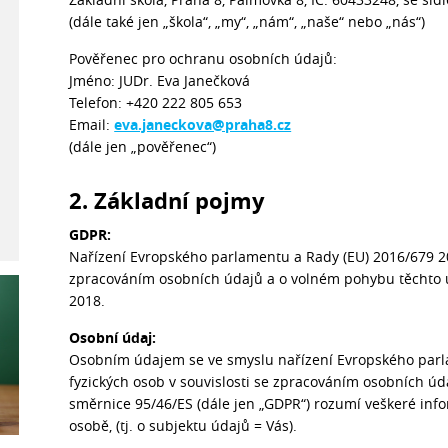
(dále také jen „škola“, „my“, „nám“, „naše“ nebo „nás“)
Pověřenec pro ochranu osobních údajů:
Jméno: JUDr. Eva Janečková
Telefon: +420 222 805 653
Email:
eva.janeckova@praha8.cz
(dále jen „pověřenec“)
2. Základní pojmy
GDPR:
Nařízení Evropského parlamentu a Rady (EU) 2016/679 20
zpracováním osobních údajů a o volném pohybu těchto ú
2018.
Osobní údaj:
Osobním údajem se ve smyslu nařízení Evropského parl
fyzických osob v souvislosti se zpracováním osobních ú
směrnice 95/46/ES (dále jen „GDPR“) rozumí veškeré info
osobě, (tj. o subjektu údajů = Vás).