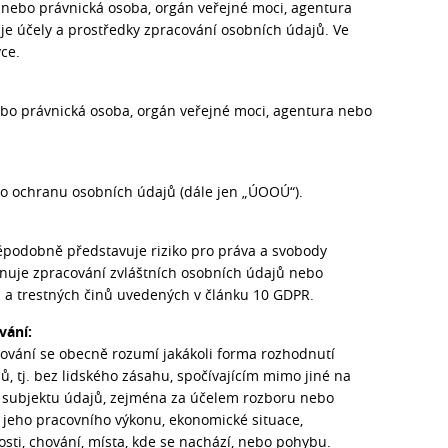
á nebo právnická osoba, orgán veřejné moci, agentura
uje účely a prostředky zpracování osobních údajů. Ve
ce.
nebo právnická osoba, orgán veřejné moci, agentura nebo
o ochranu osobních údajů (dále jen „ÚOOÚ“).
ěpodobně představuje riziko pro práva a svobody
rnuje zpracování zvláštních osobních údajů nebo
h a trestných činů uvedených v článku 10 GDPR.
vání:
ování se obecně rozumí jakákoli forma rozhodnutí
 tj. bez lidského zásahu, spočívajícím mimo jiné na
k subjektu údajů, zejména za účelem rozboru nebo
e jeho pracovního výkonu, ekonomické situace,
osti, chování, místa, kde se nachází, nebo pohybu.