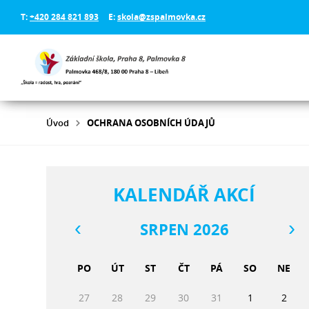
T:
+420 284 821 893
E:
skola@zspalmovka.cz
Úvod
OCHRANA OSOBNÍCH ÚDAJŮ
KALENDÁŘ AKCÍ
SRPEN 2026
PO
ÚT
ST
ČT
PÁ
SO
NE
27
28
29
30
31
1
2