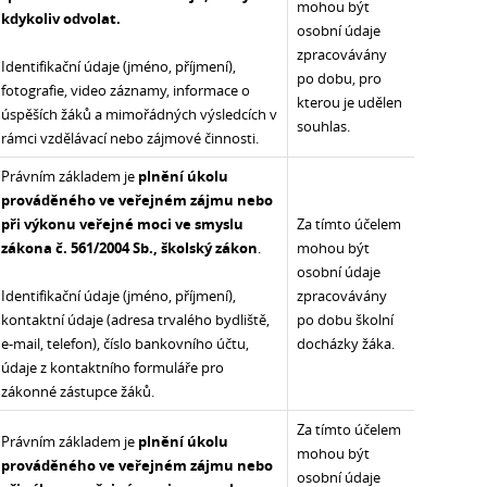
mohou být
kdykoliv odvolat.
osobní údaje
zpracovávány
Identifikační údaje (jméno, příjmení),
po dobu, pro
fotografie, video záznamy, informace o
kterou je udělen
úspěších žáků a mimořádných výsledcích v
souhlas.
rámci vzdělávací nebo zájmové činnosti.
Právním základem je
plnění úkolu
prováděného ve veřejném zájmu nebo
při výkonu veřejné moci ve smyslu
Za tímto účelem
zákona č. 561/2004 Sb., školský zákon
.
mohou být
osobní údaje
Identifikační údaje (jméno, příjmení),
zpracovávány
kontaktní údaje (adresa trvalého bydliště,
po dobu školní
e-mail, telefon), číslo bankovního účtu,
docházky žáka.
údaje z kontaktního formuláře pro
zákonné zástupce žáků.
Za tímto účelem
Právním základem je
plnění úkolu
mohou být
prováděného ve veřejném zájmu nebo
osobní údaje