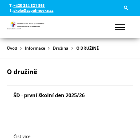
T:
+420 284 821 893
E:
skola@zspalmovka.cz
Úvod
Informace
Družina
O DRUŽINĚ
O družině
ŠD - první školní den 2025/26
Číst více