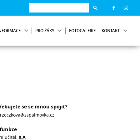
NFORMACE
PRO ŽÁKY
FOTOGALERIE
KONTAKT
řebujete se se mnou spojit?
rzeczkova@zspalmovka.cz
funkce
ní učitel:
0.A