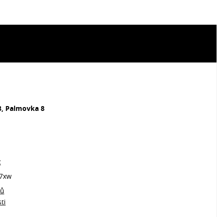
8, Palmovka 8
z
7xw
jů
ti