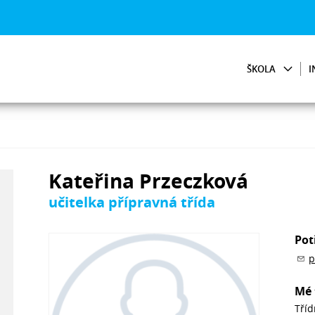
ŠKOLA
I
Kateřina Przeczková
učitelka přípravná třída
Pot
p
Mé 
Tříd