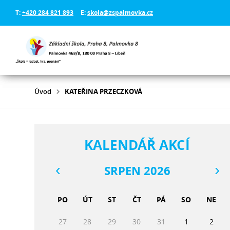
T:
+420 284 821 893
E:
skola@zspalmovka.cz
Úvod
KATEŘINA PRZECZKOVÁ
KALENDÁŘ AKCÍ
SRPEN 2026
PO
ÚT
ST
ČT
PÁ
SO
NE
27
28
29
30
31
1
2