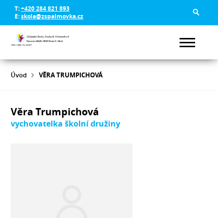
T:
+420 284 821 893
E:
skola@zspalmovka.cz
Úvod
VĚRA TRUMPICHOVÁ
Věra Trumpichová
vychovatelka školní družiny