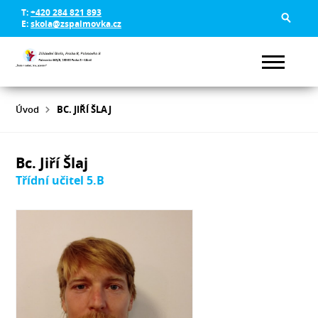
T:
+420 284 821 893
E:
skola@zspalmovka.cz
Úvod
BC. JIŘÍ ŠLAJ
Bc. Jiří Šlaj
Třídní učitel 5.B