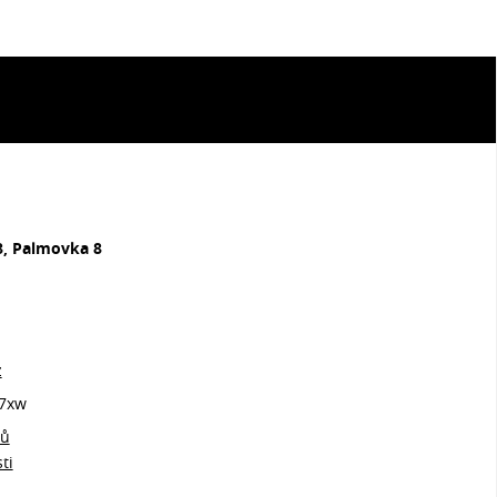
8, Palmovka 8
z
7xw
jů
ti