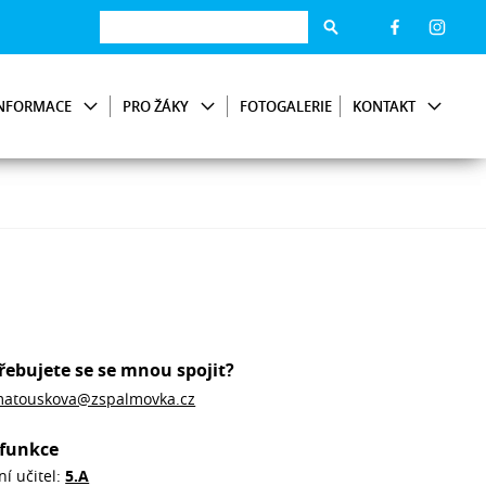
NFORMACE
PRO ŽÁKY
FOTOGALERIE
KONTAKT
řebujete se se mnou spojit?
atouskova@zspalmovka.cz
funkce
ní učitel:
5.A