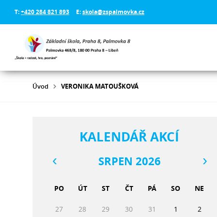
T:
+420 284 821 893
E:
skola@zspalmovka.cz
Úvod
VERONIKA MATOUŠKOVÁ
KALENDÁŘ AKCÍ
SRPEN 2026
PO
ÚT
ST
ČT
PÁ
SO
NE
27
28
29
30
31
1
2