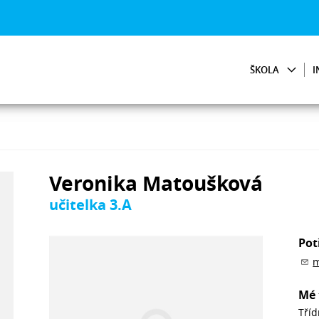
ŠKOLA
I
Veronika Matoušková
učitelka 3.A
Pot
m
Mé 
Tříd