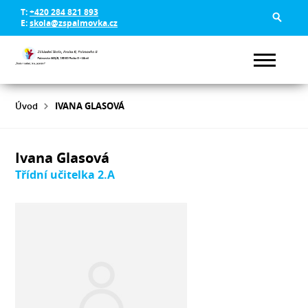
T:
+420 284 821 893
E:
skola@zspalmovka.cz
Úvod
IVANA GLASOVÁ
Ivana Glasová
Třídní učitelka 2.A