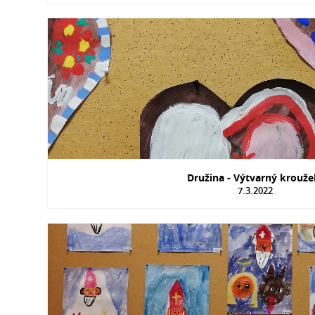
Družina - Výtvarný krouž
7.3.2022