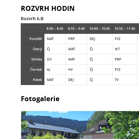
ROZVRH HODIN
Rozvrh 6.B
8:00 – 8:45
8:55 – 9:40
10:00 – 10:45
10:55 – 11:40
Pondělí
MAT
PRP
DEJ
FYZ
Úterý
ČJ
MAT
ČJ
IKT
Středa
OV
MAT
ČJ
PRP
Čtvrtek
AJ
HV
ČJ
FYZ
Pátek
MAT
DEJ
ČJ
TV
Fotogalerie