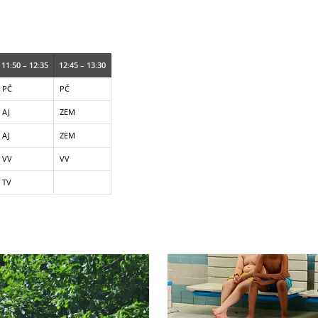
11:50 – 12:35
12:45 – 13:30
PČ
PČ
AJ
ZEM
AJ
ZEM
VV
VV
TV