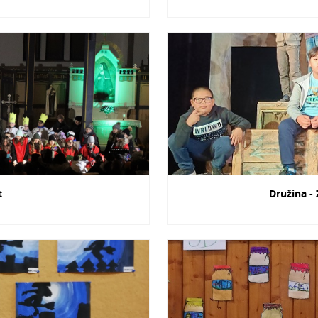
t
Družina -