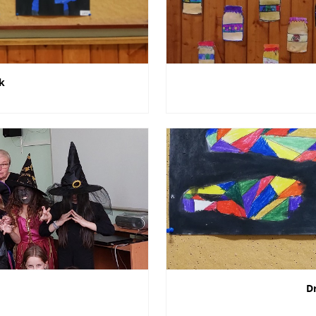
ek
c
D