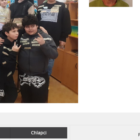
Chlapci
P