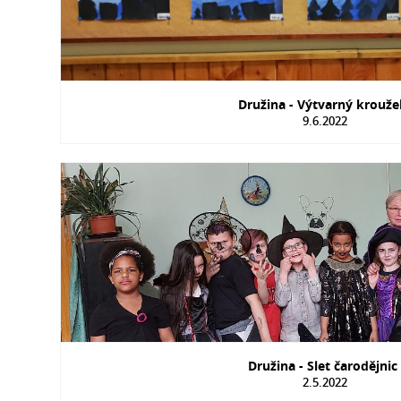
Družina - Výtvarný krouž
9.6.2022
Družina - Slet čarodějni
2.5.2022