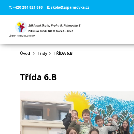
T:
+420 284 821 893
E:
skola@zspalmovka.cz
Úvod
Třídy
TŘÍDA 6.B
Třída 6.B