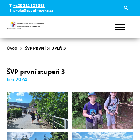
T:
+420 284 821 893
E:
skola@zspalmovka.cz
Úvod
ŠVP PRVNÍ STUPEŇ 3
ŠVP první stupeň 3
6.6.2024