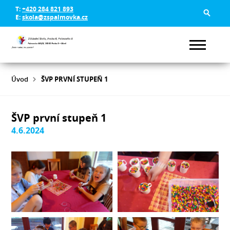
T:
+420 284 821 893
E:
skola@zspalmovka.cz
Úvod
ŠVP PRVNÍ STUPEŇ 1
ŠVP první stupeň 1
4.6.2024