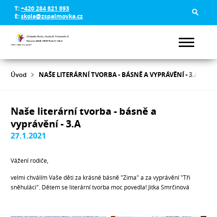
T:
+420 284 821 893
E:
skola@zspalmovka.cz
Úvod
NAŠE LITERÁRNÍ TVORBA - BÁSNĚ A VYPRÁVĚNÍ - 3.A
Naše literární tvorba - básně a
vyprávění - 3.A
27.1.2021
Vážení rodiče,
velmi chválím Vaše děti za krásné básně "Zima" a za vyprávění "Tři
sněhuláci". Dětem se literární tvorba moc povedla! Jitka Smrčinová