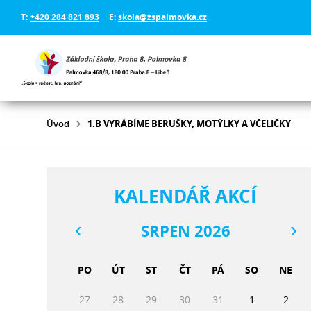
T:
+420 284 821 893
E:
skola@zspalmovka.cz
Úvod
1.B VYRÁBÍME BERUŠKY, MOTÝLKY A VČELIČKY
KALENDÁŘ AKCÍ
SRPEN 2026
PO
ÚT
ST
ČT
PÁ
SO
NE
27
28
29
30
31
1
2