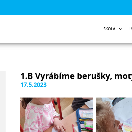
ŠKOLA
I
1.B Vyrábíme berušky, motý
17.5.2023