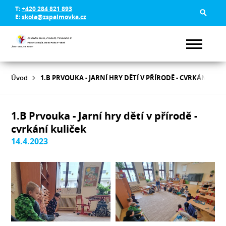
T:
+420 284 821 893
E:
skola@zspalmovka.cz
Úvod
1.B PRVOUKA - JARNÍ HRY DĚTÍ V PŘÍRODĚ - CVRKÁNÍ KUL
1.B Prvouka - Jarní hry dětí v přírodě -
cvrkání kuliček
14.4.2023