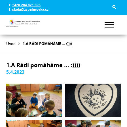
T:
+420 284 821 893
E:
skola@zspalmovka.cz
Úvod
1.A RÁDI POMÁHÁME ... :))))
1.A Rádi pomáháme ... :))))
5.4.2023