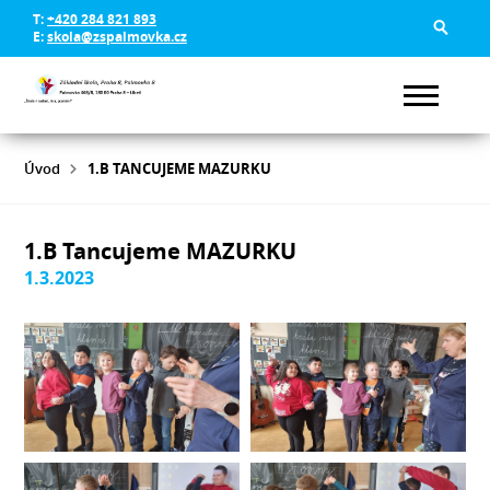
T:
+420 284 821 893
E:
skola@zspalmovka.cz
Úvod
1.B TANCUJEME MAZURKU
1.B Tancujeme MAZURKU
1.3.2023