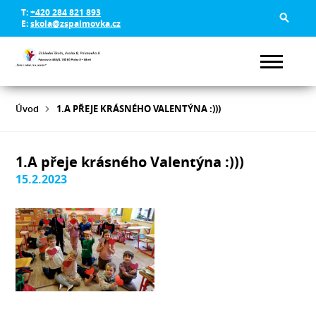
T:
+420 284 821 893
E:
skola@zspalmovka.cz
Úvod
1.A PŘEJE KRÁSNÉHO VALENTÝNA :)))
1.A přeje krásného Valentýna :)))
15.2.2023