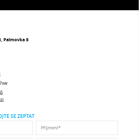
8, Palmovka 8
z
7xw
jů
ti
JTE SE ZEPTAT