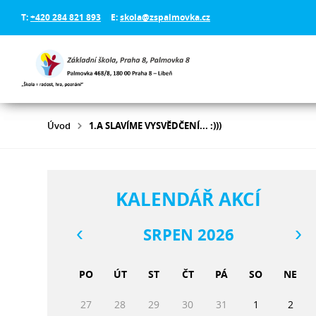
T:
+420 284 821 893
E:
skola@zspalmovka.cz
Úvod
1.A SLAVÍME VYSVĚDČENÍ... :)))
KALENDÁŘ AKCÍ
SRPEN 2026
PO
ÚT
ST
ČT
PÁ
SO
NE
27
28
29
30
31
1
2