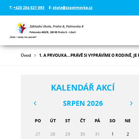
T:
+420 284 821 893
E:
skola@zspalmovka.cz
Úvod
1. A PRVOUKA...PRÁVĚ SI VYPRÁVÍME O RODINĚ, JE
KALENDÁŘ AKCÍ
SRPEN 2026
PO
ÚT
ST
ČT
PÁ
SO
NE
27
28
29
30
31
1
2