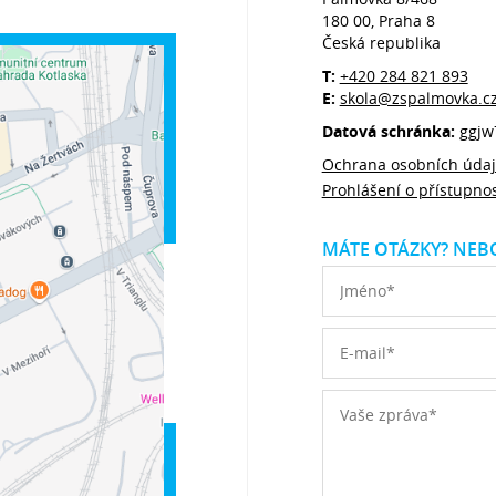
180 00, Praha 8
Česká republika
T:
+420 284 821 893
E:
skola@zspalmovka.c
Datová schránka:
ggjw
Ochrana osobních úda
Prohlášení o přístupnos
MÁTE OTÁZKY? NEBO