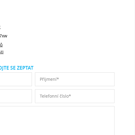
z
7xw
jů
ti
JTE SE ZEPTAT