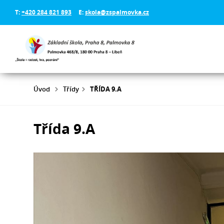
T:
+420 284 821 893
E:
skola@zspalmovka.cz
Úvod
Třídy
TŘÍDA 9.A
Třída 9.A