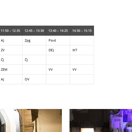
11:50 – 12:35
12:45 – 13:30
13:40 – 14:25
14:30 – 15:15
AJ
Zpg
Psvd
ZV
DEJ
IKT
ČJ
ČJ
ZEM
VV
VV
AJ
OV