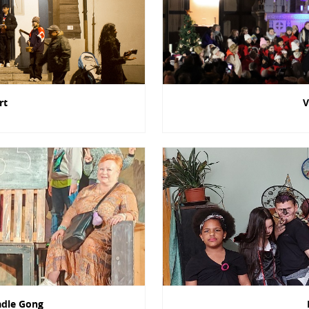
ert
V
adle Gong