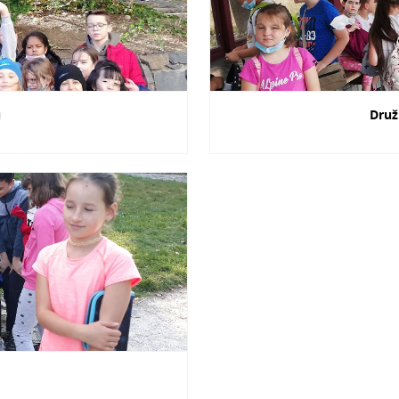
u
Druž