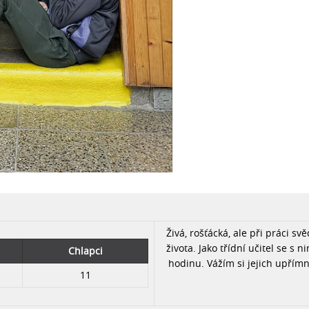
Živá, rošťácká, ale při práci 
života. Jako třídní učitel se 
Chlapci
hodinu. Vážím si jejich upřímno
11