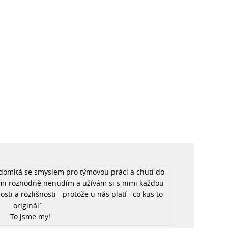
svědomitá se smyslem pro týmovou práci a chutí do
s nimi rozhodně nenudím a užívám si s nimi každou
sti a rozlišnosti - protože u nás platí ¨co kus to
originál¨.
To jsme my!