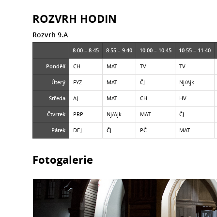
ROZVRH HODIN
Rozvrh 9.A
8:00 – 8:45
8:55 – 9:40
10:00 – 10:45
10:55 – 11:40
Pondělí
CH
MAT
TV
TV
Úterý
FYZ
MAT
ČJ
Nj/Ajk
Středa
AJ
MAT
CH
HV
Čtvrtek
PRP
Nj/Ajk
MAT
ČJ
Pátek
DEJ
ČJ
PČ
MAT
Fotogalerie