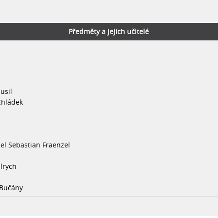
Předměty a jejich učitelé
usil
Chládek
ael Sebastian Fraenzel
Ulrych
 Bučány