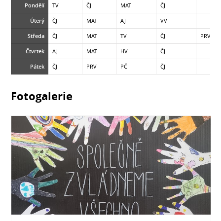
Pondělí
TV
ČJ
MAT
ČJ
Úterý
ČJ
MAT
AJ
VV
Středa
ČJ
MAT
TV
ČJ
PRV
Čtvrtek
AJ
MAT
HV
ČJ
Pátek
ČJ
PRV
PČ
ČJ
Fotogalerie