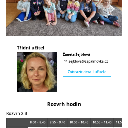
Třídní učitel
Žaneta Šejblová
sejblova@zspalmovka.cz
Zobrazit detail učitele
Rozvrh hodin
Rozvrh 2.B
8:00 – 8:45
8:55 – 9:40
10:00 – 10:45
10:55 – 11:40
11:50 – 