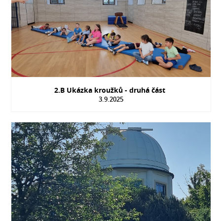
2.B Ukázka kroužků - druhá část
3.9.2025