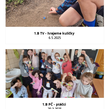
1.B TV - hrajeme kuličky
6.5.2025
1.B PČ - ptáčci
20.3.2025