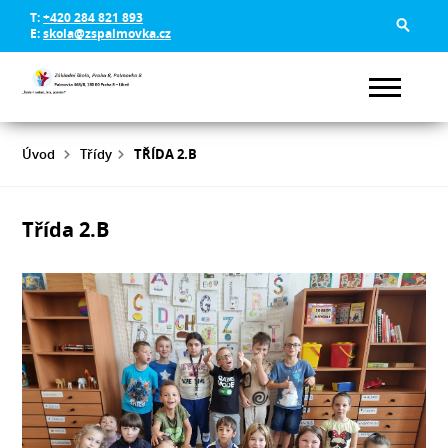
T:
+420 284 821 893
E:
skola@zspalmovka.cz
Úvod
Třídy
TŘÍDA 2.B
Třída 2.B