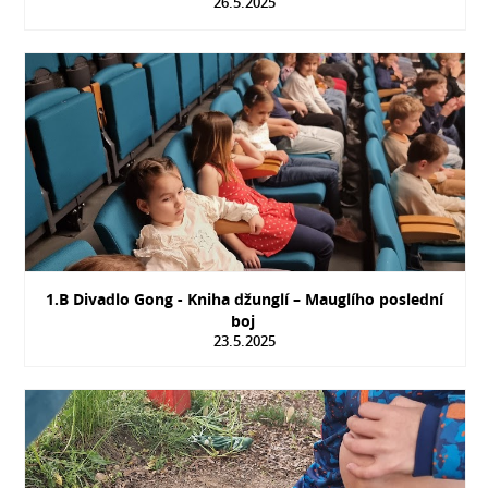
26.5.2025
1.B Divadlo Gong - Kniha džunglí – Mauglího poslední
boj
23.5.2025