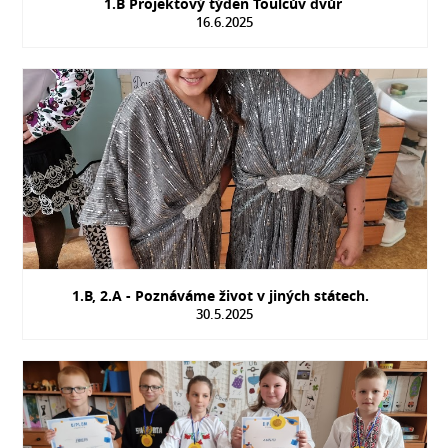
1.B Projektový týden Toulcův dvůr
16.6.2025
1.B, 2.A - Poznáváme život v jiných státech.
30.5.2025