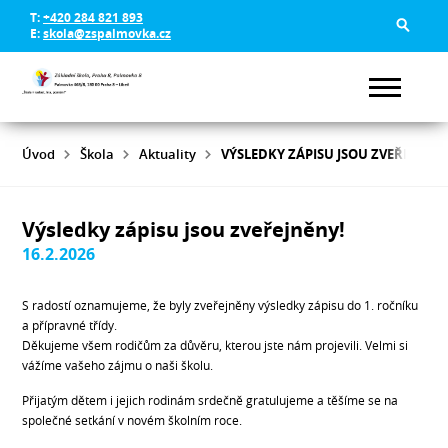
T:
+420 284 821 893
E:
skola@zspalmovka.cz
Úvod
Škola
Aktuality
VÝSLEDKY ZÁPISU JSOU ZVEŘEJNĚN
Výsledky zápisu jsou zveřejněny!
16.2.2026
S radostí oznamujeme, že byly zveřejněny výsledky zápisu do 1. ročníku
a přípravné třídy.
Děkujeme všem rodičům za důvěru, kterou jste nám projevili. Velmi si
vážíme vašeho zájmu o naši školu.
Přijatým dětem i jejich rodinám srdečně gratulujeme a těšíme se na
společné setkání v novém školním roce.