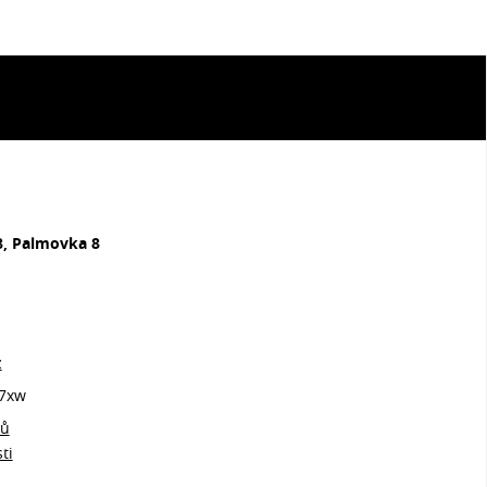
8, Palmovka 8
z
7xw
jů
ti