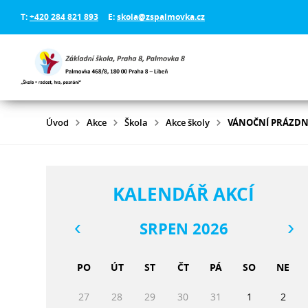
T:
+420 284 821 893
E:
skola@zspalmovka.cz
Úvod
Akce
Škola
Akce školy
VÁNOČNÍ PRÁZDN
KALENDÁŘ AKCÍ
SRPEN 2026
PO
ÚT
ST
ČT
PÁ
SO
NE
27
28
29
30
31
1
2