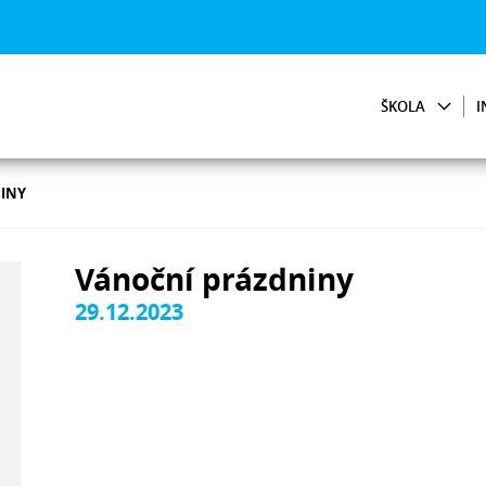
ŠKOLA
I
INY
Vánoční prázdniny
29.12.2023