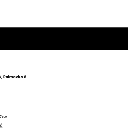
8, Palmovka 8
z
7xw
jů