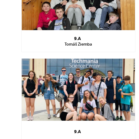
9.A
Tomáš Ziemba
9.A