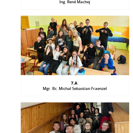
Ing. René Machej
7.A
Mgr. Bc. Michal Sebastian Fraenzel