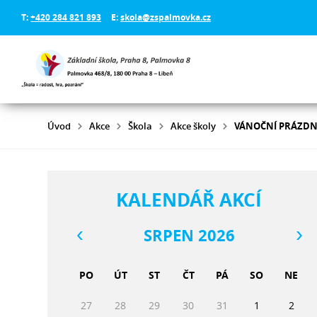
T:
+420 284 821 893
E:
skola@zspalmovka.cz
Úvod
Akce
Škola
Akce školy
VÁNOČNÍ PRÁZDN
KALENDÁŘ AKCÍ
SRPEN 2026
PO
ÚT
ST
ČT
PÁ
SO
NE
27
28
29
30
31
1
2