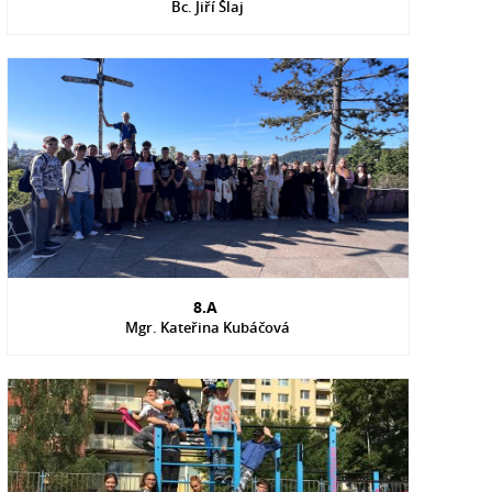
Bc. Jiří Šlaj
8.A
Mgr. Kateřina Kubáčová