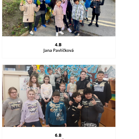
4.B
Jana Pavlíčková
6.B