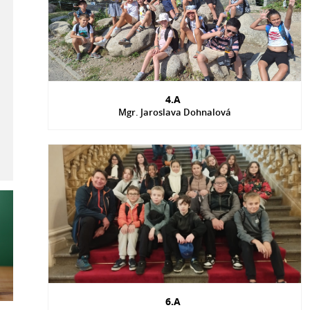
4.A
Mgr. Jaroslava Dohnalová
6.A