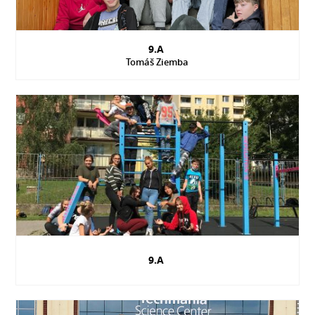
9.A
Tomáš Ziemba
9.A