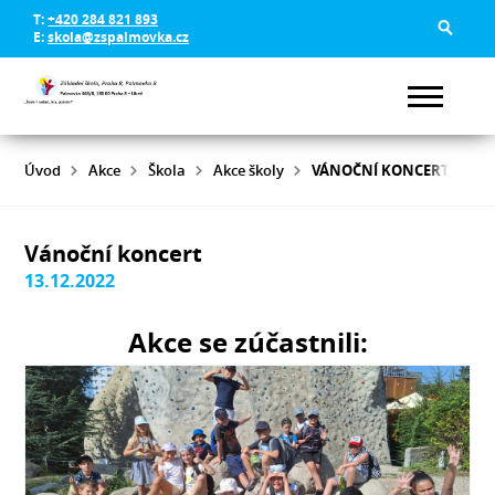
T:
+420 284 821 893
E:
skola@zspalmovka.cz
Úvod
Akce
Škola
Akce školy
VÁNOČNÍ KONCERT
Vánoční koncert
13.12.2022
Akce se zúčastnili: