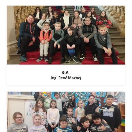
6.A
Ing. René Machej