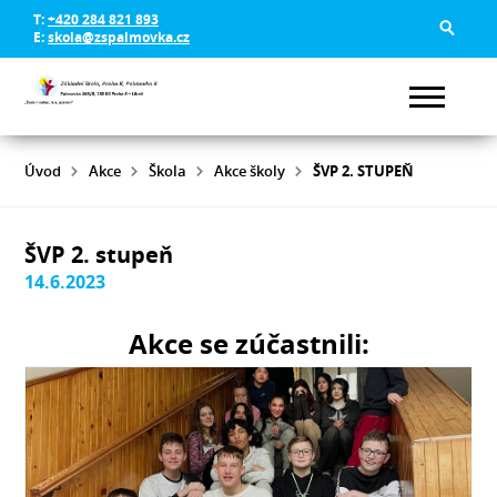
T:
+420 284 821 893
E:
skola@zspalmovka.cz
Úvod
Akce
Škola
Akce školy
ŠVP 2. STUPEŇ
ŠVP 2. stupeň
14.6.2023
Akce se zúčastnili: