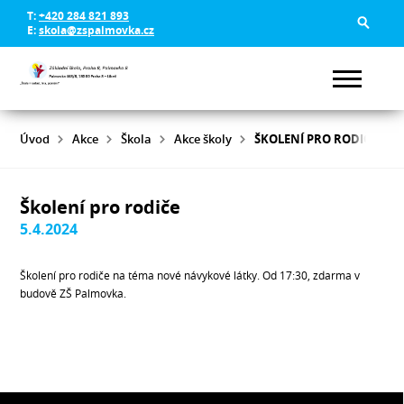
T:
+420 284 821 893
E:
skola@zspalmovka.cz
Úvod
Akce
Škola
Akce školy
ŠKOLENÍ PRO RODIČE
Školení pro rodiče
5.4.2024
Školení pro rodiče na téma nové návykové látky. Od 17:30, zdarma v
budově ZŠ Palmovka.