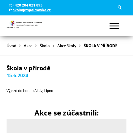
T:
+420 284 821 893
E:
skola@zspalmovka.cz
Úvod
Akce
Škola
Akce školy
ŠKOLA V PŘÍRODĚ
Škola v přírodě
15.6.2024
Výjezd do hotelu Aktiv, Lipno.
Akce se zúčastnili: