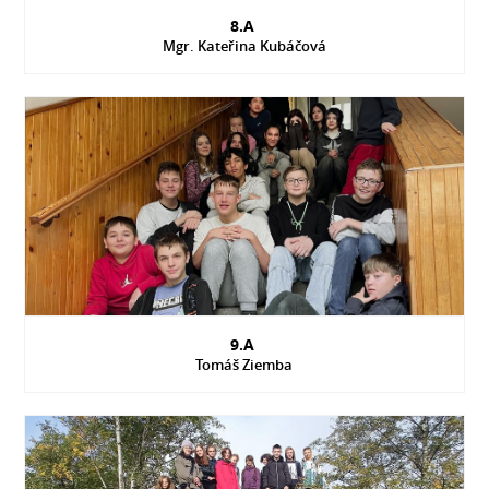
8.A
Mgr. Kateřina Kubáčová
9.A
Tomáš Ziemba