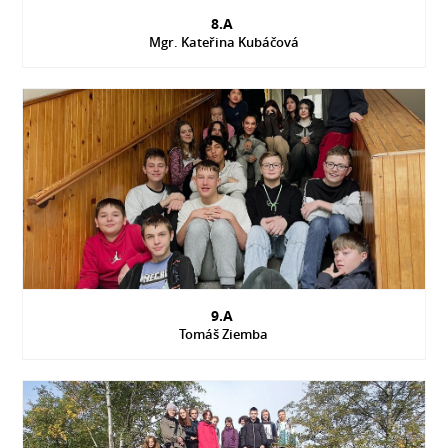
8.A
Mgr. Kateřina Kubáčová
9.A
Tomáš Ziemba