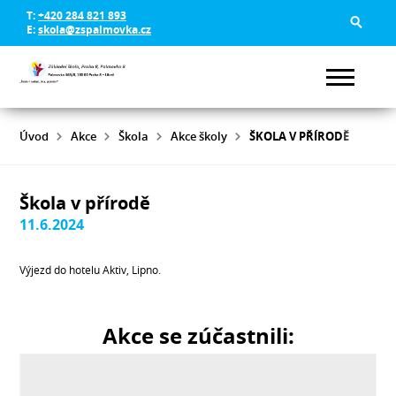
T:
+420 284 821 893
E:
skola@zspalmovka.cz
Úvod
Akce
Škola
Akce školy
ŠKOLA V PŘÍRODĚ
Škola v přírodě
11.6.2024
Výjezd do hotelu Aktiv, Lipno.
Akce se zúčastnili: