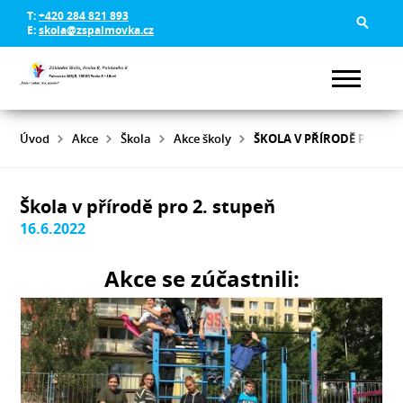
T:
+420 284 821 893
E:
skola@zspalmovka.cz
Úvod
Akce
Škola
Akce školy
ŠKOLA V PŘÍRODĚ PRO 2.
Škola v přírodě pro 2. stupeň
16.6.2022
Akce se zúčastnili: