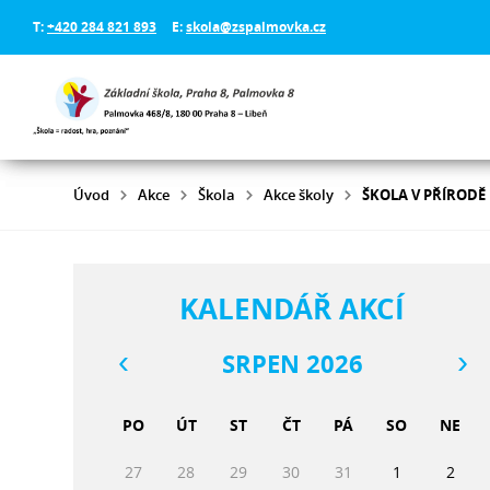
T:
+420 284 821 893
E:
skola@zspalmovka.cz
Úvod
Akce
Škola
Akce školy
ŠKOLA V PŘÍRODĚ 
KALENDÁŘ AKCÍ
SRPEN 2026
PO
ÚT
ST
ČT
PÁ
SO
NE
27
28
29
30
31
1
2