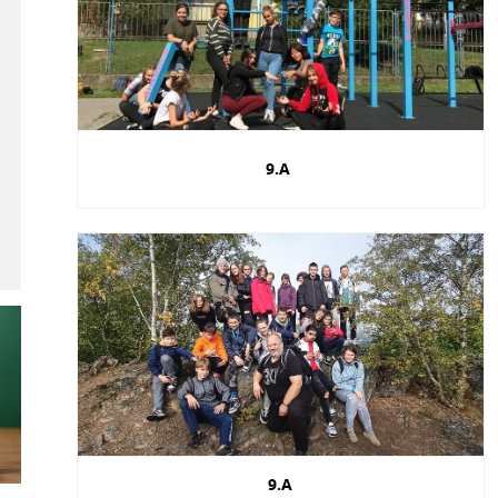
9.A
9.A