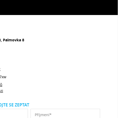
8, Palmovka 8
z
7xw
jů
ti
JTE SE ZEPTAT