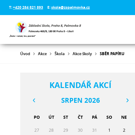
T:
+420 284 821 893
E:
skola@zspalmovka.cz
Úvod
Akce
Škola
Akce školy
SBĚR PAPÍRU
KALENDÁŘ AKCÍ
SRPEN 2026
PO
ÚT
ST
ČT
PÁ
SO
NE
27
28
29
30
31
1
2