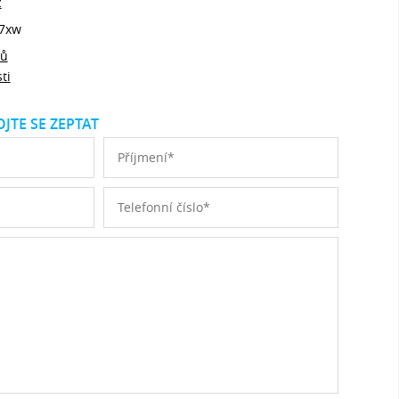
z
7xw
jů
ti
JTE SE ZEPTAT