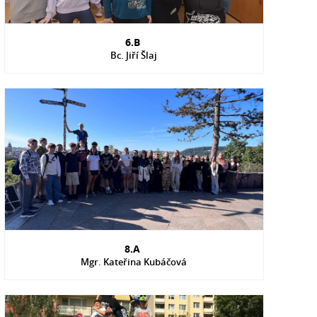
6.B
Bc. Jiří Šlaj
8.A
Mgr. Kateřina Kubáčová