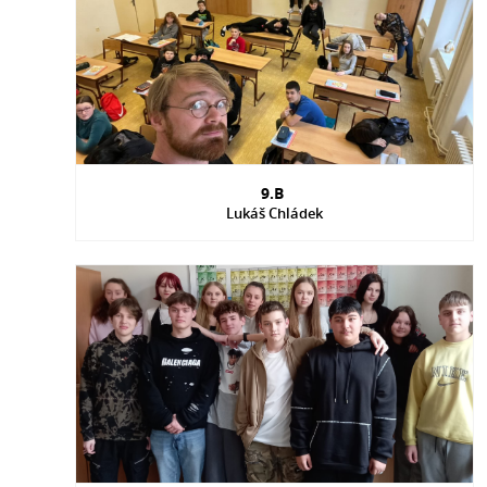
9.B
Lukáš Chládek