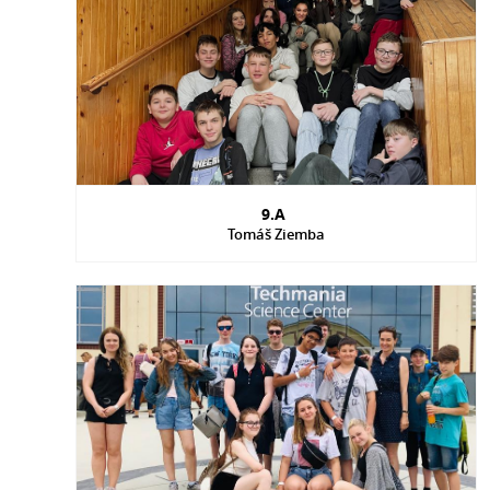
9.A
Tomáš Ziemba