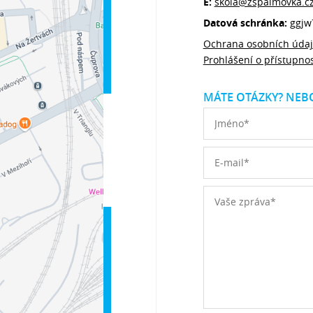
E:
skola@zspalmovka.c
Datová schránka:
ggjw
Ochrana osobních úda
Prohlášení o přístupnos
MÁTE OTÁZKY? NEBO