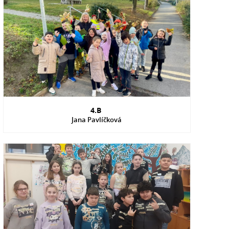
4.B
Jana Pavlíčková