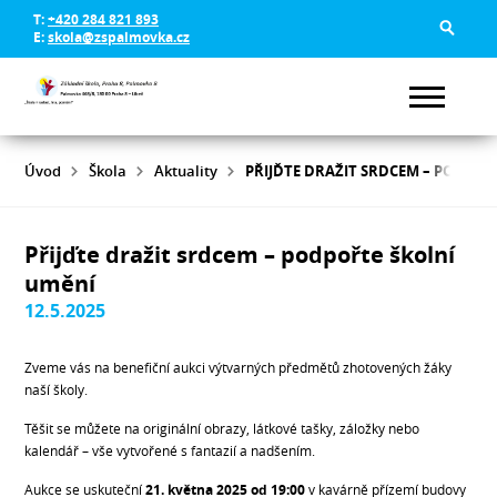
T:
+420 284 821 893
E:
skola@zspalmovka.cz
Úvod
Škola
Aktuality
PŘIJĎTE DRAŽIT SRDCEM – PODPOŘ
Přijďte dražit srdcem – podpořte školní
umění
12.5.2025
Zveme vás na benefiční aukci výtvarných předmětů zhotovených žáky
naší školy.
Těšit se můžete na originální obrazy, látkové tašky, záložky nebo
kalendář – vše vytvořené s fantazií a nadšením.
Aukce se uskuteční
21. května 2025 od 19:00
v kavárně přízemí budovy