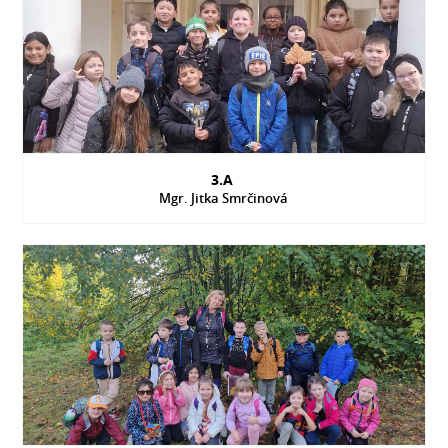
3.A
Mgr. Jitka Smrčinová