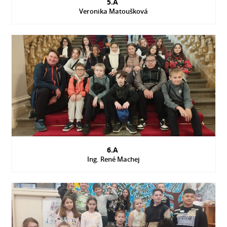
5.A
Veronika Matoušková
6.A
Ing. René Machej