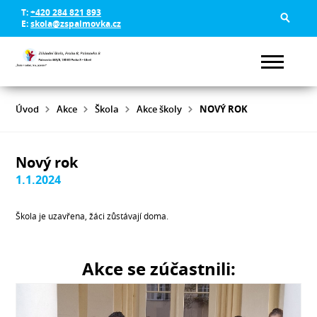
T:
+420 284 821 893
E:
skola@zspalmovka.cz
Úvod
Akce
Škola
Akce školy
NOVÝ ROK
Nový rok
1.1.2024
Škola je uzavřena, žáci zůstávají doma.
Akce se zúčastnili: