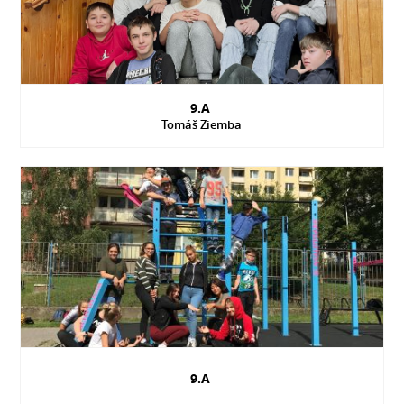
9.A
Tomáš Ziemba
9.A