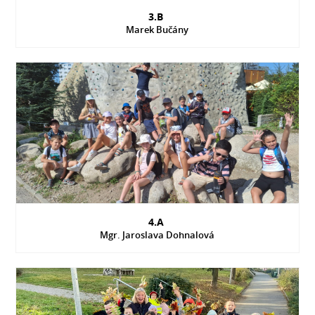
3.B
Marek Bučány
4.A
Mgr. Jaroslava Dohnalová