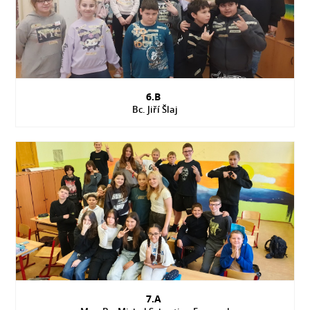
6.B
Bc. Jiří Šlaj
7.A