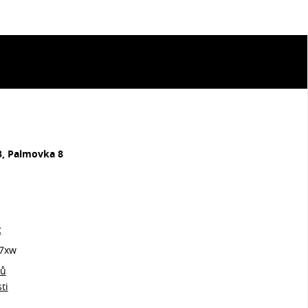
8, Palmovka 8
z
7xw
jů
ti