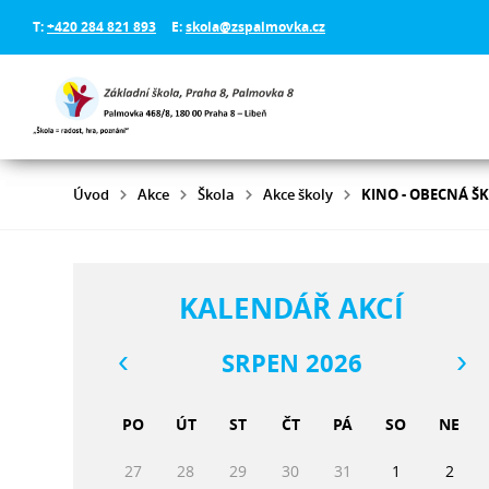
T:
+420 284 821 893
E:
skola@zspalmovka.cz
Úvod
Akce
Škola
Akce školy
KINO - OBECNÁ Š
KALENDÁŘ AKCÍ
SRPEN 2026
PO
ÚT
ST
ČT
PÁ
SO
NE
27
28
29
30
31
1
2