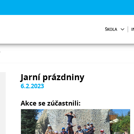
ŠKOLA
I
Y
Jarní prázdniny
6.2.2023
Akce se zúčastnili: