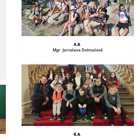
4.A
Mgr. Jaroslava Dohnalová
6.A