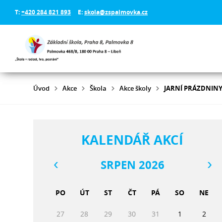
T:
+420 284 821 893
E:
skola@zspalmovka.cz
Úvod
Akce
Škola
Akce školy
JARNÍ PRÁZDNIN
KALENDÁŘ AKCÍ
SRPEN 2026
PO
ÚT
ST
ČT
PÁ
SO
NE
27
28
29
30
31
1
2