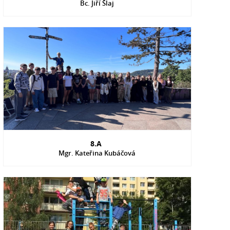
Bc. Jiří Šlaj
8.A
Mgr. Kateřina Kubáčová