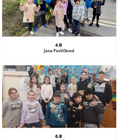
4.B
Jana Pavlíčková
6.B