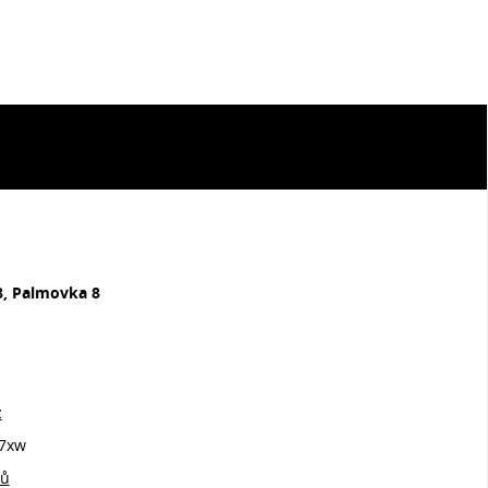
8, Palmovka 8
z
7xw
jů