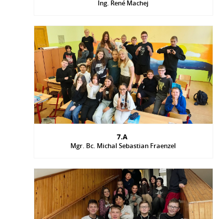
Ing. René Machej
7.A
Mgr. Bc. Michal Sebastian Fraenzel