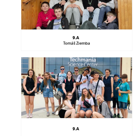
9.A
Tomáš Ziemba
9.A