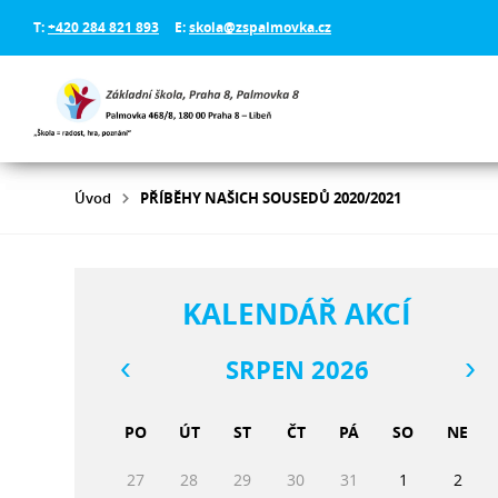
T:
+420 284 821 893
E:
skola@zspalmovka.cz
Úvod
PŘÍBĚHY NAŠICH SOUSEDŮ 2020/2021
KALENDÁŘ AKCÍ
SRPEN 2026
PO
ÚT
ST
ČT
PÁ
SO
NE
27
28
29
30
31
1
2