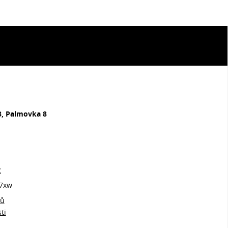
8, Palmovka 8
z
7xw
jů
ti