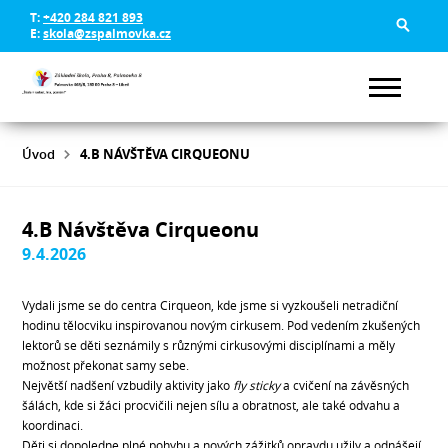
T:
+420 284 821 893
E:
skola@zspalmovka.cz
Úvod
4.B NÁVŠTĚVA CIRQUEONU
4.B Návštěva Cirqueonu
9.4.2026
Vydali jsme se do centra Cirqueon, kde jsme si vyzkoušeli netradiční
hodinu tělocviku inspirovanou novým cirkusem. Pod vedením zkušených
lektorů se děti seznámily s různými cirkusovými disciplínami a měly
možnost překonat samy sebe.
Největší nadšení vzbudily aktivity jako
fly sticky
a cvičení na závěsných
šálách, kde si žáci procvičili nejen sílu a obratnost, ale také odvahu a
koordinaci.
Děti si dopoledne plné pohybu a nových zážitků opravdu užily a odnášejí