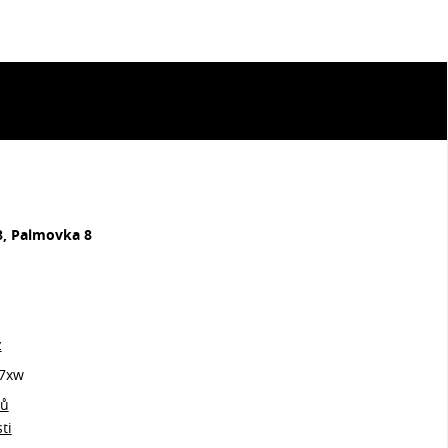
8, Palmovka 8
z
7xw
jů
ti