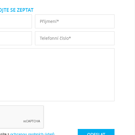
JTE SE ZEPTAT
síte s
ochranou osobních údajů
.