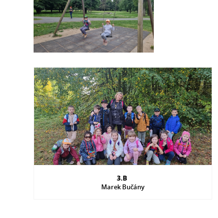
3.B
Marek Bučány