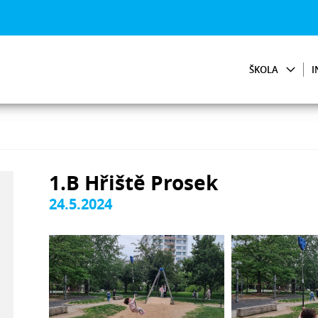
ŠKOLA
I
1.B Hřiště Prosek
24.5.2024