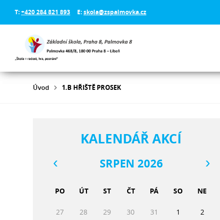
T:
+420 284 821 893
E:
skola@zspalmovka.cz
Úvod
1.B HŘIŠTĚ PROSEK
KALENDÁŘ AKCÍ
SRPEN 2026
PO
ÚT
ST
ČT
PÁ
SO
NE
27
28
29
30
31
1
2