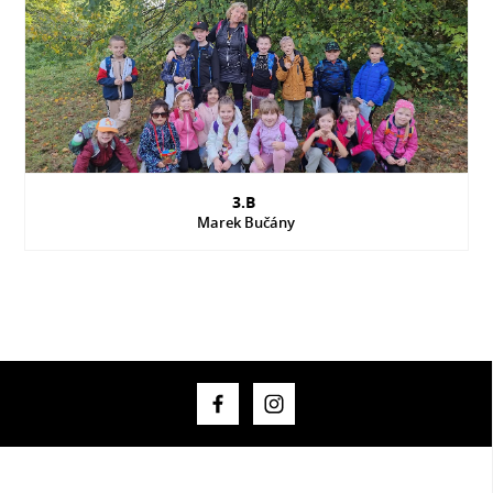
3.B
Marek Bučány