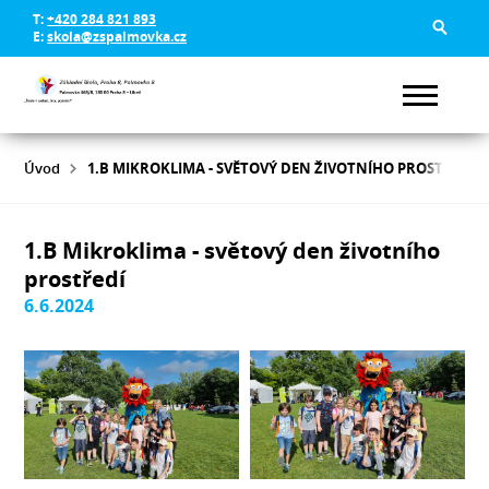
T:
+420 284 821 893
E:
skola@zspalmovka.cz
Úvod
1.B MIKROKLIMA - SVĚTOVÝ DEN ŽIVOTNÍHO PROSTŘEDÍ
1.B Mikroklima - světový den životního
prostředí
6.6.2024