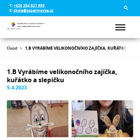
T:
+420 284 821 893
E:
skola@zspalmovka.cz
Úvod
1.B VYRÁBÍME VELIKONOČNÍHO ZAJÍČKA, KUŘÁTKO A SLE
1.B Vyrábíme velikonočního zajíčka,
kuřátko a slepičku
5.4.2023