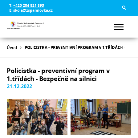
T:
+420 284 821 893
E:
skola@zspalmovka.cz
Úvod
POLICISTKA - PREVENTIVNÍ PROGRAM V 1.TŘÍDÁCH - BEZPE
Policistka - preventivní program v
1.třídách - Bezpečně na silnici
21.12.2022