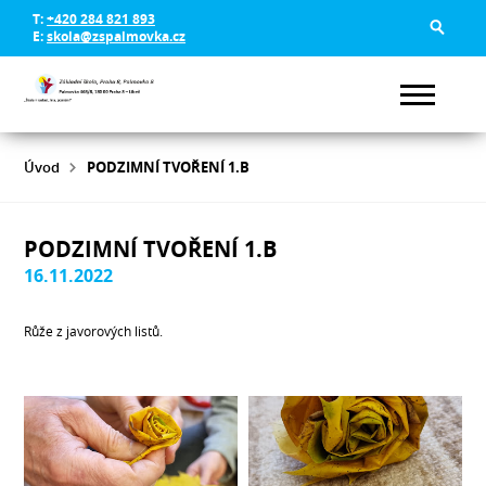
T:
+420 284 821 893
E:
skola@zspalmovka.cz
Úvod
PODZIMNÍ TVOŘENÍ 1.B
PODZIMNÍ TVOŘENÍ 1.B
16.11.2022
Růže z javorových listů.