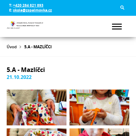
T:
+420 284 821 893
E:
skola@zspalmovka.cz
Úvod
5.A - MAZLÍČCI
5.A - Mazlíčci
21.10.2022