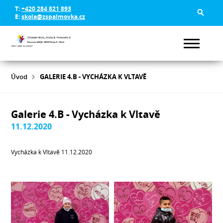
T:
+420 284 821 893
E:
skola@zspalmovka.cz
Úvod
GALERIE 4.B - VYCHÁZKA K VLTAVĚ
Galerie 4.B - Vycházka k Vltavě
11.12.2020
Vycházka k Vltavě 11.12.2020