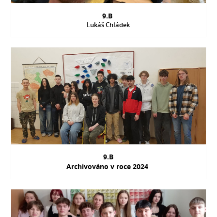
9.B
Lukáš Chládek
9.B
Archivováno v roce 2024