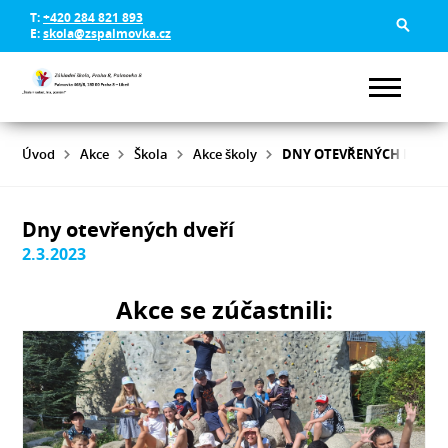
T:
+420 284 821 893
E:
skola@zspalmovka.cz
Úvod
Akce
Škola
Akce školy
DNY OTEVŘENÝCH DVEŘÍ
Dny otevřených dveří
2.3.2023
Akce se zúčastnili: